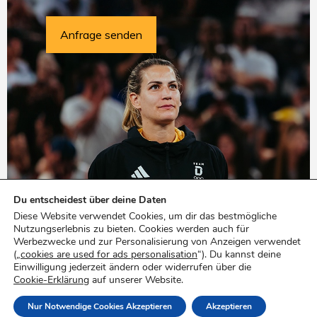
Du entscheidest über deine Daten
Diese Website verwendet Cookies, um dir das bestmögliche
Nutzungserlebnis zu bieten. Cookies werden auch für
Werbezwecke und zur Personalisierung von Anzeigen verwendet
(„
cookies are used for ads personalisation
“). Du kannst deine
Einwilligung jederzeit ändern oder widerrufen über die
Cookie-Erklärung
auf unserer Website.
Copyright ©
2026
| Sonja Greinacher |
Nur Notwendige Cookies Akzeptieren
Akzeptieren
Datenschutzerklärung
|
Impressum