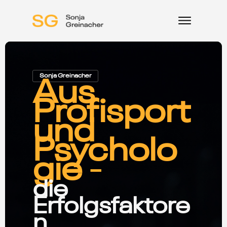
Sonja Greinacher
Aus
Profisport
und
Psycholo
gie
-
die
Erfolgsfaktore
n